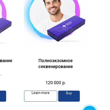
ование
Полноэкзомное
секвенирование
 врача-
120 000
р.
Learn more
Buy