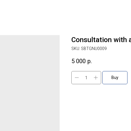
Consultation with 
SKU:
SBTGNU0009
5 000
р.
Buy