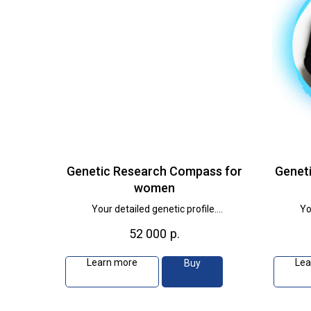
Genetic Research Compass for
Genet
women
Your detailed genetic profile.
Yo
A consultation with a geneticist is
A con
52 000
р.
recommended.
Learn more
Lea
Buy