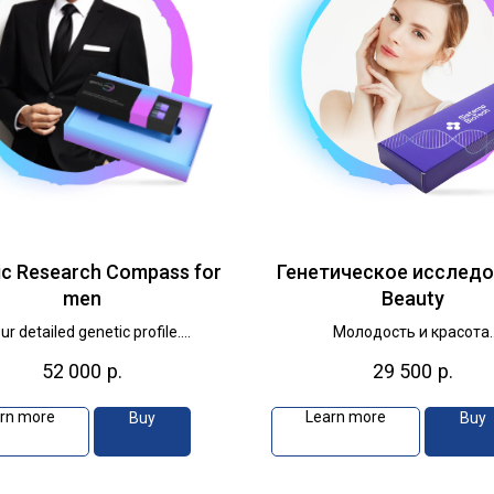
ic Research Compass for
Генетическое исслед
men
Beauty
ur detailed genetic profile.
Молодость и красота.
sultation with a geneticist is
Рекомендована консультация
52 000
р.
29 500
р.
recommended.
генетика.
rn more
Learn more
Buy
Buy