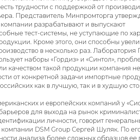
 есть трудности с поддержкой от производи
ьера. Представитель Минпромторга утвержд
 компании разрабатывают и выпускают
собные тест-системы, не уступающие по ха
одукции. Кроме этого, они способны увели
оизводство в несколько раз. Лаборатория 
ользует наборы «Гордиз» и «Синтол», пробл
ли качеством такой продукции компания не
ости от конкретной задачи импортные прод
российских как в лучшую, так и в худшую сто
мериканских и европейских компаний у «Си
 барьеров для выхода на рынок криминалис
дентификации личности, говорит генераль
 компании DSM Group Сергей Шуляк. По его
жности анализа более сложных образцов ее