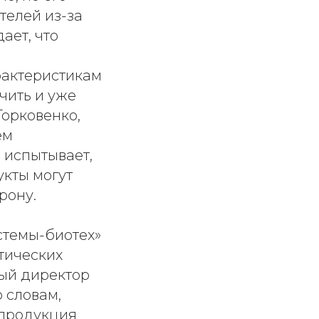
телей из-за
ает, что
рактеристикам
чить и уже
Горковенко,
ем
 испытывает,
укты могут
рону.
стемы-биотех»
тических
ный директор
 словам,
 продукция