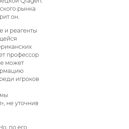
мецкой Qiagen.
ского рынка
рит он.
е и реагенты
ющейся
ериканских
яет профессор
не может
формацию
среди игроков
рмы
», не уточнив
о, по его