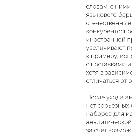
словам, с ними
языкового бар
отечественные
конкурентоспо
иностранной пр
увеличивают пр
к примеру, исп
с поставками и
хотя в зависим
отличаться от 
После ухода а
нет серьезных
наборов для и
аналитической
за счет возмо