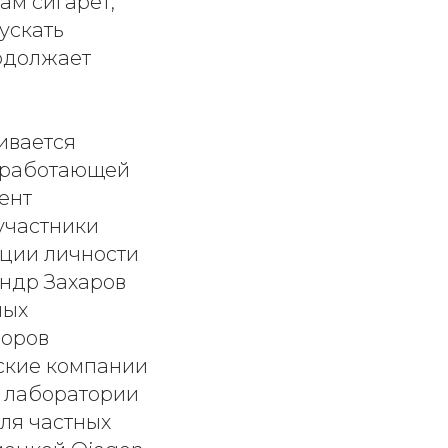
ам сигарет,
ускать
одолжает
ивается
, работающей
ент
участники
ации личности
ндр Захаров
ных
боров
нские компании
р лаборатории
ля частных