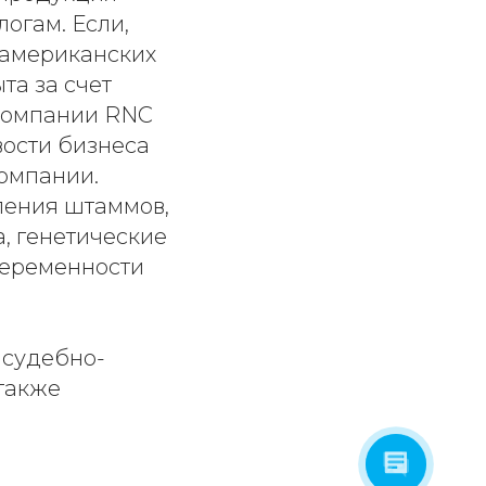
огам. Если,
 американских
та за счет
 компании RNC
вости бизнеса
омпании.
вления штаммов,
, генетические
беременности
 судебно-
 также