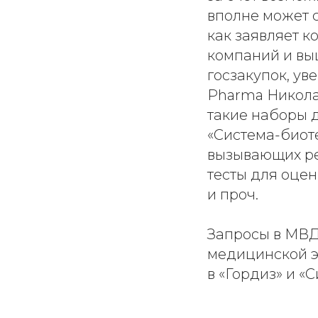
вполне может 
как заявляет 
компаний и выш
госзакупок, у
Pharma Николай
такие наборы 
«Система-биоте
вызывающих ре
тесты для оце
и проч.
Запросы в МВД
медицинской э
в «Гордиз» и «С