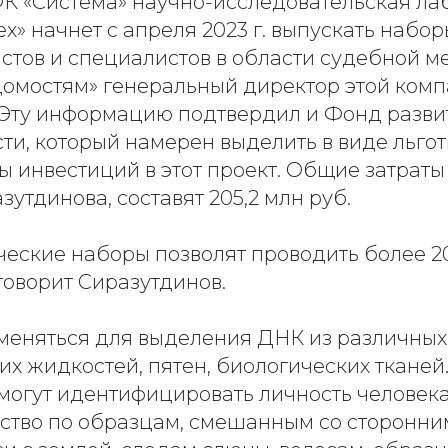
К «Система» научно-исследовательская ла
х» начнет с апреля 2023 г. выпускать набо
стов и специалистов в области судебной м
домостям» генеральный директор этой ком
 Эту информацию подтвердил и Фонд разви
и, который намерен выделить в виде льгот
 инвестиций в этот проект. Общие затраты 
зутдинова, составят 205,2 млн руб.
еские наборы позволят проводить более 2
говорит Сиразутдинов.
меняться для выделения ДНК из различных
х жидкостей, пятен, биологических тканей
омогут идентифицировать личность человек
дство по образцам, смешанным со сторонни