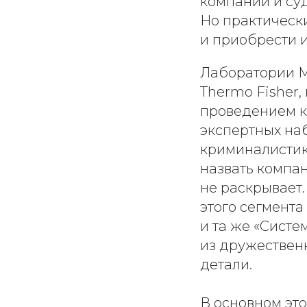
компаний и суд
Но практическ
и приобрести и
Лаборатории М
Thermo Fisher
проведением к
экспертных на
криминалистики
назвать компа
не раскрывает
этого сегмента
и та же «Систе
из дружественн
детали.
В основном это