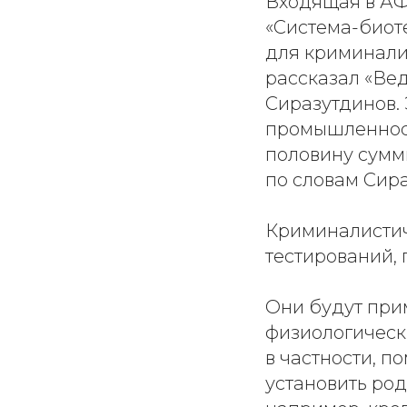
Входящая в АФ
«Система-биоте
для криминали
рассказал «Ве
Сиразутдинов.
промышленност
половину суммы
по словам Сира
Криминалистич
тестирований, 
Они будут при
физиологически
в частности, п
установить ро