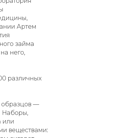
боратория
ры
едицины,
пании Артем
тия
ного займа
на него,
00 различных
 образцов —
. Наборы,
а или
ми веществами: