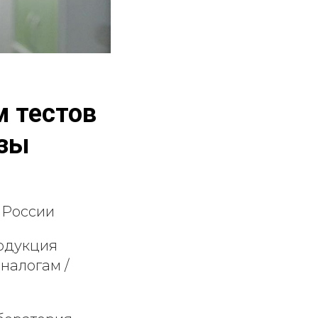
 тестов
изы
 России
родукция
налогам /