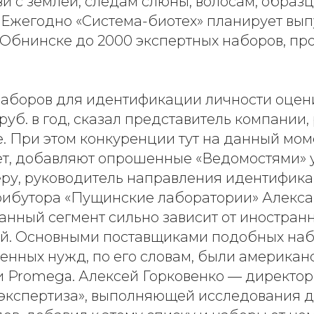
и с землей, следам слюны, волосам, образц
 Ежегодно «Система-биотех» планирует вып
 Обнинске до 2000 экспертных наборов, пр
аборов для идентификации личности оцен
руб. в год, сказал представитель компании
е. При этом конкуренции тут на данный мом
ет, добавляют опрошенные «Ведомостями» 
еру, руководитель направления идентифик
рибутора «Пущинские лаборатории» Алекса
данный сегмент сильно зависит от иностран
й. Основными поставщиками подобных на
венных нужд, по его словам, были америка
 и Promega. Алексей Горковенко — директо
 экспертиза», выполняющей исследования д