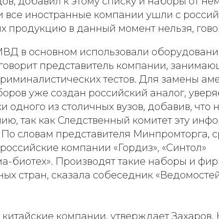
ов, добавил к этому списку и наборы от не
и все иностранные компании ушли с россий
х продукцию в данный момент нельзя, гово
ВД в основном использовали оборудовани
, говорит представитель компании, занима
риминалистических тестов. Для замены ам
боров уже создан российский аналог, увер
 одного из столичных вузов, добавив, что 
нию, так как Следственный комитет эту ин
. По словам представителя Минпромторга, 
 российские компании «Гордиз», «Синтол»
ма-биотех». Производят такие наборы и фи
ых стран, сказала собеседник «Ведомостей
 китайские компании, утверждает Захаров. Н