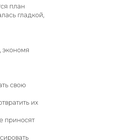
тся план
лась гладкой,
, экономя
ать свою
отвратить их
е приносят
нсировать