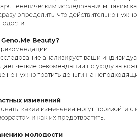
аря генетическим исследованиям, таким к
сразу определить, что действительно нужн
лодости.
т Geno.Me Beauty?
 рекомендации
исследование анализирует ваши индивиду
дает четкие рекомендации по уходу за кож
ше не нужно тратить деньги на неподходящ
астных изменений
понять, какие изменения могут произойти с
озрастом и как их предотвратить.
анению молодости