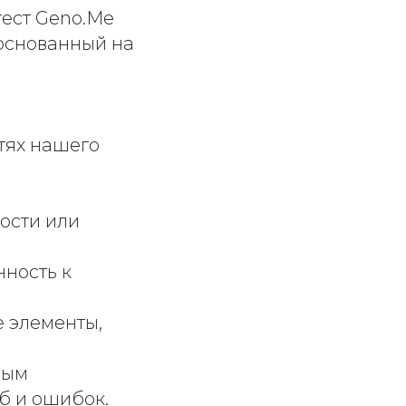
тест Geno.Me
 основанный на
тях нашего
ности или
нность к
 элементы,
ным
б и ошибок.