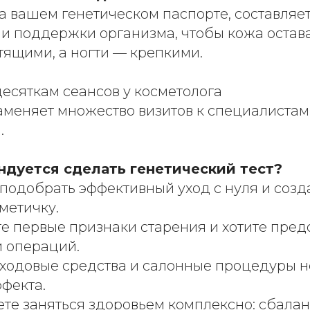
а вашем генетическом паспорте, составляе
 и поддержки организма, чтобы кожа остава
тящими, а ногти — крепкими.
есяткам сеансов у косметолога
аменяет множество визитов к специалистам
.
ндуется сделать генетический тест?
 подобрать эффективный уход с нуля и созд
метичку.
е первые признаки старения и хотите пред
и операций.
уходовые средства и салонные процедуры н
фекта.
ете заняться здоровьем комплексно: сбала