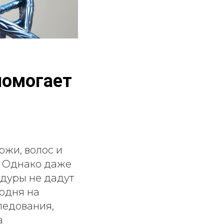
помогает
ожи, волос и
. Однако даже
дуры не дадут
годня на
ледования,
а