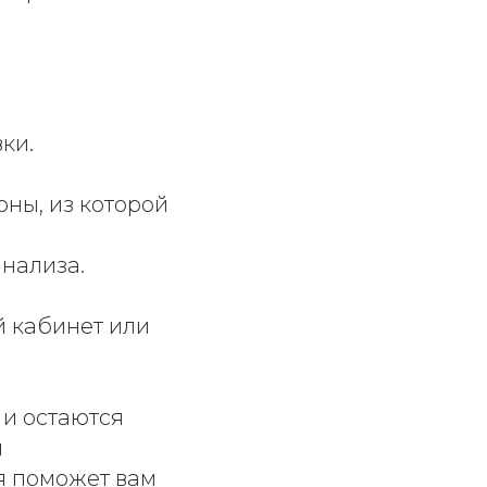
ки.
ны, из которой
нализа.
й кабинет или
 и остаются
я
я поможет вам