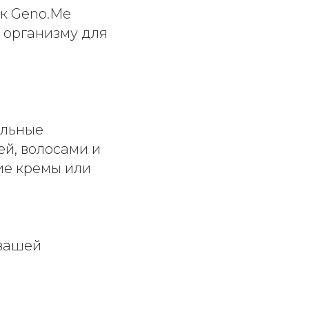
ак Geno.Me
о организму для
альные
ей, волосами и
ие кремы или
 вашей